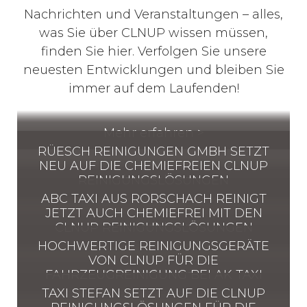
Nachrichten und Veranstaltungen – alles,
was Sie über CLNUP wissen müssen,
finden Sie hier. Verfolgen Sie unsere
neuesten Entwicklungen und bleiben Sie
immer auf dem Laufenden!
Mehr erfahren >
RÜESCH REINIGUNGEN GMBH SETZT
NEU AUF DIE CHEMIEFREIEN CLNUP
REINIGUNGSLÖSUNGEN
Mehr erfahren >
ABC TAXI AUS RORSCHACH REINIGT
JETZT AUCH CHEMIEFREI MIT DEN
CLNUP REINIGUNGSLÖSUNGEN
Mehr erfahren >
HOCHWERTIGE REINIGUNGSGERÄTE
VON CLNUP FÜR DIE
FAHRZEUGREINIGUNG BEI AK TAXI
Mehr erfahren >
TAXI STEFAN SETZT AUF DIE CLNUP