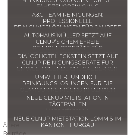
REINIGUNGSLÖSUNGEN FÜR DIE
FAHRZEUGREINIGUNG
Mehr erfahren >
A&G TEAM REINIGUNGEN:
PROFESSIONELLE
REINIGUNGSLÖSUNGEN FÜR SAUBERE
Mehr erfahren >
UND GEPFLEGTE IMMOBILIEN
AUTOHAUS MÜLLER SETZT AUF
CLNUP’S CHEMIEFREIE
REINIGUNGSGERÄTE FÜR
Mehr erfahren >
UMWELTBEWUSSTE PFLEGE IHRER
DIALOGHOTEL ECKSTEIN SETZT AUF
FAHRZEUGE
CLNUP REINIGUNGSGERÄTE FÜR
UMWELTFREUNDLICHE SAUBERKEIT
Mehr erfahren >
UMWELTFREUNDLICHE
REINIGUNGSLÖSUNGEN FÜR DIE
GLAMOUR REINIGUNG IN UZNACH
Mehr erfahren >
NEUE CLNUP MIETSTATION IN
TÄGERWILEN
Mehr erfahren >
NEUE CLNUP MIETSTATION LOMMIS IM
BEITRAGSNAVIGATION
KANTON THURGAU
Ältere
Beiträge