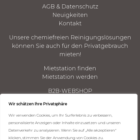
AGB & Datenschutz
Neuigkeiten
Kontakt
Unsere chemiefreien Reinigungslösungen
können Sie auch für den Privatgebrauch
mieten!
Mietstation finden
Mietstation werden
B2B-WEBSHOP
Reinigungsgeräte
Wir schätzen Ihre Privatsphäre
Reinigungszubehör
Wir verwenden Cookies, um Ihr Surferlebnis zu verbessern,
Mechandise
personalisierte Anzeigen oder Inhalte einzusetzen und unseren
Datenverkehr zu analysieren. Wenn Sie auf „Alle akzeptieren"
CLNUP-Login
klicken, stimmen Sie der Anwendung von Cookies zu.