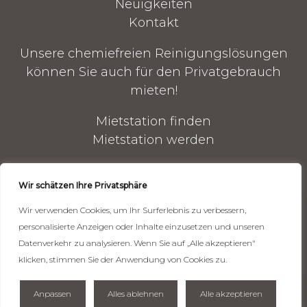
Neuigkeiten
Kontakt
Unsere chemiefreien Reinigungslösungen
können Sie auch für den Privatgebrauch
mieten!
Mietstation finden
Mietstation werden
B2B-WEBSHOP
Wir schätzen Ihre Privatsphäre
Reinigungsgeräte
Wir verwenden Cookies, um Ihr Surferlebnis zu verbessern,
Reinigungszubehör
personalisierte Anzeigen oder Inhalte einzusetzen und unseren
Mechandise
Datenverkehr zu analysieren. Wenn Sie auf „Alle akzeptieren"
klicken, stimmen Sie der Anwendung von Cookies zu.
CLNUP-Login
0
Anpassen
Alles ablehnen
Alle akzeptieren