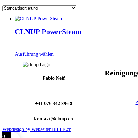
CLNUP PowerSteam
Dieses
Ausführung wählen
Produkt
weist
mehrere
Reinigung
Varianten
Fabio Neff
auf.
Die
Optionen
können
A
+41 076 342 896 8
auf
der
Produktseite
kontakt@clnup.ch
gewählt
werden
Webdesign by WebseitenHILFE.ch
0