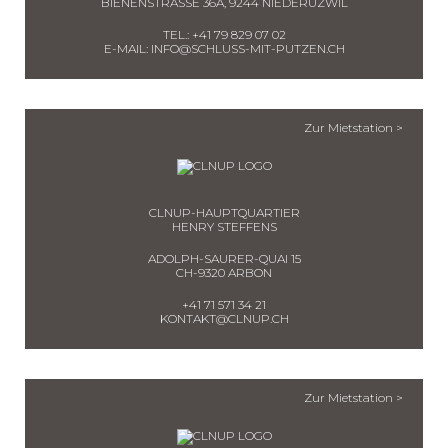
BIENENSTRASSE 36A, 9244 NIEDERUZWIL
TEL.:
+41 79 829 07 02
E-MAIL:
INFO@SCHLUSS-MIT-PUTZEN.CH
Zur Mietstation >
CLNUP-HAUPTQUARTIER
HENRY STEFFENS
ADOLPH-SAURER-QUAI 15
CH-9320 ARBON
+41 71 571 34 21
KONTAKT@CLNUP.CH
Zur Mietstation >