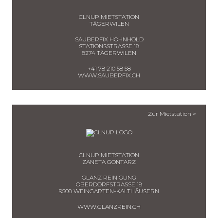
CLNUP MIETSTATION
TÄGERWILEN
SAUBERFIX HOHNHOLD
STATIONSSTRASSE 18
8274 TÄGERWILEN
+41 78 210 58 58
WWW.SAUBERFIX.CH
Zur Mietstation >
CLNUP MIETSTATION
ZANETA GONTARZ
GLANZ REINIGUNG
OBERDORFSTRASSE 18
9508 WEINGARTEN-KALTHÄUSERN
WWW.GLANZREIN.CH